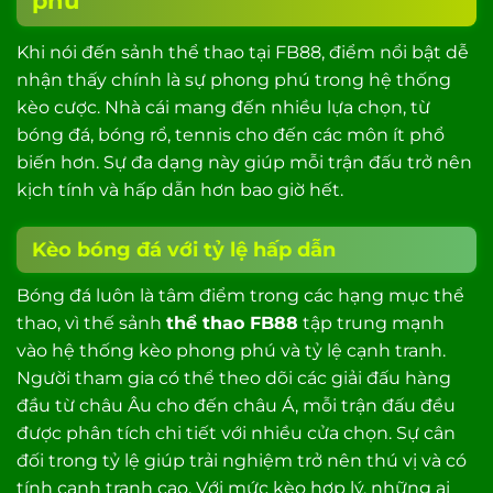
phú
Khi nói đến sảnh thể thao tại FB88, điểm nổi bật dễ
nhận thấy chính là sự phong phú trong hệ thống
kèo cược. Nhà cái mang đến nhiều lựa chọn, từ
bóng đá, bóng rổ, tennis cho đến các môn ít phổ
biến hơn. Sự đa dạng này giúp mỗi trận đấu trở nên
kịch tính và hấp dẫn hơn bao giờ hết.
Kèo bóng đá với tỷ lệ hấp dẫn
Bóng đá luôn là tâm điểm trong các hạng mục thể
thao, vì thế sảnh
thể thao FB88
tập trung mạnh
vào hệ thống kèo phong phú và tỷ lệ cạnh tranh.
Người tham gia có thể theo dõi các giải đấu hàng
đầu từ châu Âu cho đến châu Á, mỗi trận đấu đều
được phân tích chi tiết với nhiều cửa chọn. Sự cân
đối trong tỷ lệ giúp trải nghiệm trở nên thú vị và có
tính cạnh tranh cao. Với mức kèo hợp lý, những ai