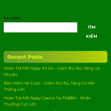
Tìm kiếm
TÌM
KIẾM
Recent Posts
Hoàn Trả Mỗi Ngày Xổ Số – Giảm Rủi Ro, Tăng Lợi
Nhuận
Bảo Hiểm Vé Cược – Giảm Rủi Ro, Tăng Cơ Hội
Thắng Lớn
Hoàn Trả Mỗi Ngày Casino Tại Fb88kl – Nhận
Thưởng Cực Lớn