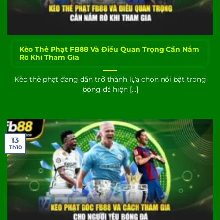
Kèo Thẻ Phạt FB88 Và Điều Quan Trọng Cần Nắm
Rõ Khi Tham Gia
Kèo thẻ phạt đang dần trở thành lựa chọn nổi bật trong
bóng đá hiện [...]
13
Th10