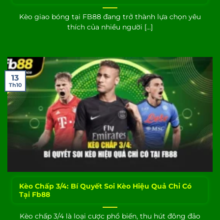
Kèo giao bóng tại FB88 đang trở thành lựa chọn yêu
thích của nhiều người [...]
13
Th10
Kèo Chấp 3/4: Bí Quyết Soi Kèo Hiệu Quả Chỉ Có
Tại Fb88
Kèo chấp 3/4 là loại cược phổ biến, thu hút đông đảo