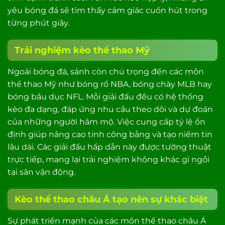
yêu bóng đá sẽ tìm thấy cảm giác cuốn hút trong
từng phút giây.
Trải nghiệm kèo thể thao Mỹ
Ngoài bóng đá, sảnh còn chú trọng đến các môn
thể thao Mỹ như bóng rổ NBA, bóng chày MLB hay
bóng bầu dục NFL. Mỗi giải đấu đều có hệ thống
kèo đa dạng, đáp ứng nhu cầu theo dõi và dự đoán
của những người hâm mộ. Việc cung cấp tỷ lệ ổn
định giúp nâng cao tính công bằng và tạo niềm tin
lâu dài. Các giải đấu hấp dẫn này được tường thuật
trực tiếp, mang lại trải nghiệm không khác gì ngồi
tại sân vận động.
Kèo thể thao châu Á tạo nên sự khác biệt
Sự phát triển mạnh của các môn thể thao châu Á