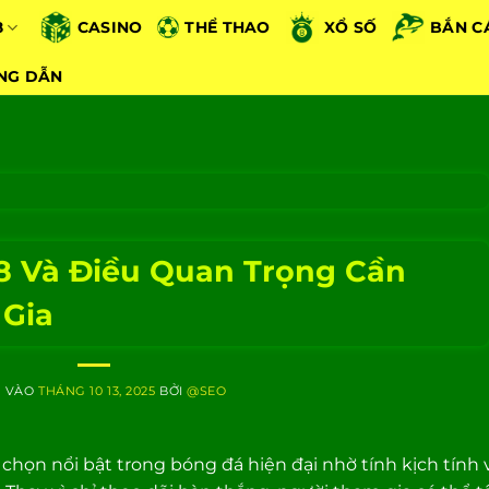
8
CASINO
THỂ THAO
XỔ SỐ
BẮN C
NG DẪN
8 Và Điều Quan Trọng Cần
Gia
 VÀO
THÁNG 10 13, 2025
BỞI
@SEO
chọn nổi bật trong bóng đá hiện đại nhờ tính kịch tính 