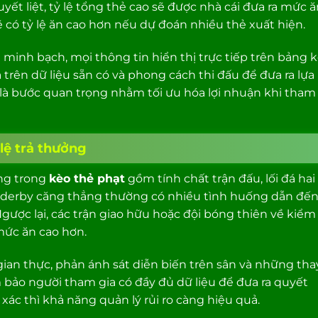
quyết liệt, tỷ lệ tổng thẻ cao sẽ được nhà cái đưa ra mức 
sẽ có tỷ lệ ăn cao hơn nếu dự đoán nhiều thẻ xuất hiện.
minh bạch, mọi thông tin hiển thị trực tiếp trên bảng k
trên dữ liệu sẵn có và phong cách thi đấu để đưa ra lựa
ệ là bước quan trọng nhằm tối ưu hóa lợi nhuận khi tham
lệ trả thưởng
ởng trong
kèo thẻ phạt
gồm tính chất trận đấu, lối đá hai
ận derby căng thẳng thường có nhiều tình huống dẫn đế
 Ngược lại, các trận giao hữu hoặc đội bóng thiên về kiểm
 mức ăn cao hơn.
 gian thực, phản ánh sát diễn biến trên sân và những tha
 bảo người tham gia có đầy đủ dữ liệu để đưa ra quyết
xác thì khả năng quản lý rủi ro càng hiệu quả.