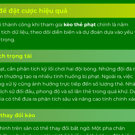
ể đặt cược hiệu quả
i thành công khi tham gia
kèo thẻ phạt
chính là nắm
tích dữ liệu, theo dõi diễn biến và dự đoán dựa vào yếu 
trọng.
ch trọng tài
 cần phân tích kỹ lối chơi hai đội bóng. Những đội đá r
thường tạo ra nhiều tình huống bị phạt. Ngoài ra, việc
ng xử lý cũng ảnh hưởng trực tiếp đến số lượng thẻ. Nh
ề lịch sử đối đầu, phong độ và số lần thẻ trong quá khứ. D
a có thể đưa ra phân tích sâu và nâng cao tính chính xác
 thay đổi kèo
h hình trên sân có thể thay đổi bất ngờ. Một pha chấn