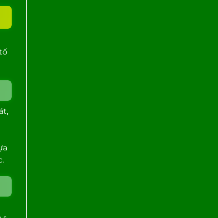
tố
át,
à
ựa
.