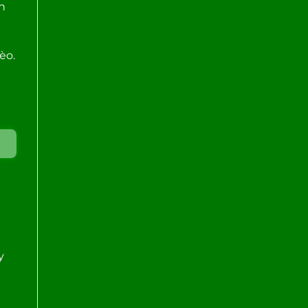
ăn
èo.
n
y