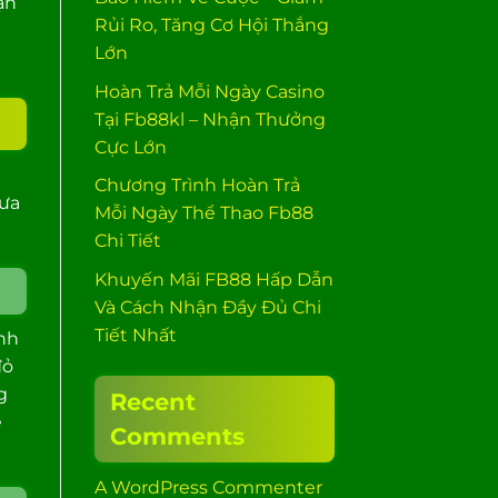
ận
Rủi Ro, Tăng Cơ Hội Thắng
Lớn
Hoàn Trả Mỗi Ngày Casino
Tại Fb88kl – Nhận Thưởng
Cực Lớn
Chương Trình Hoàn Trả
đưa
Mỗi Ngày Thể Thao Fb88
Chi Tiết
Khuyến Mãi FB88 Hấp Dẫn
Và Cách Nhận Đầy Đủ Chi
Tiết Nhất
ịnh
đỏ
g
Recent
ể
Comments
A WordPress Commenter