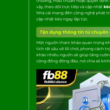
thương, mâu thuẫn hoặc quyết định bấ
vậy, theo dõi trực tiếp và cập nhật
kè
Nhà cái mang đến công nghệ phát trực
cập nhật kèo ngay lập tức.
Tận dụng thông tin từ chuyên
Một nguồn tham khảo quan trọng khá
tích rất sâu về lối chơi, phong cách t
khảo nhiều nguồn sẽ giúp tăng cường
cộng đồng đông đảo, nơi chia sẻ kin