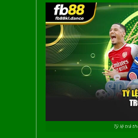
Tỷ lệ trả 