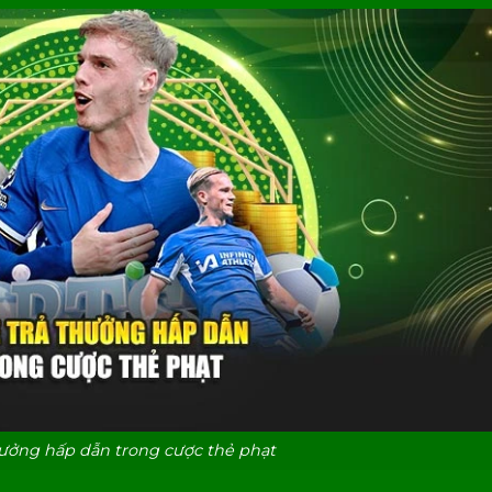
thưởng hấp dẫn trong cược thẻ phạt