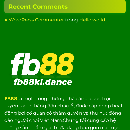
Recent Comments
A WordPress Commenter
trong
Hello world!
FB88
là một trong những nhà cái cá cược trực
tuyến uy tín hàng đầu châu Á, được cấp phép hoạt
động bởi cơ quan có thẩm quyền và thu hút đông
đảo người chơi Việt Nam.Chúng tôi cung cấp hệ
thống sản phẩm giải trí đa dạng bao gồm cá cược