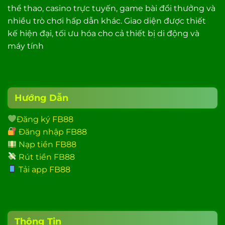
thể thao, casino trực tuyến, game bài đổi thưởng và
nhiều trò chơi hấp dẫn khác. Giao diện được thiết
kế hiện đại, tối ưu hóa cho cả thiết bị di động và
máy tính
Hướng Dẫn
Đăng ký FB88
Đăng nhập FB88
Nạp tiền FB88
Rút tiền FB88
Tải app FB88
Thông Tin