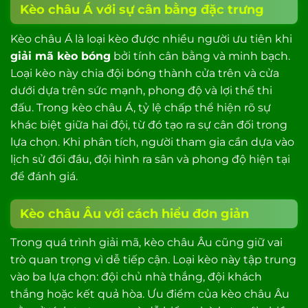
Kèo châu Á với sự cân bằng đặc trưng
Kèo châu Á là loại kèo được nhiều người ưu tiên khi
giải mã kèo bóng
bởi tính cân bằng và minh bạch.
Loại kèo này chia đội bóng thành cửa trên và cửa
dưới dựa trên sức mạnh, phong độ và lợi thế thi
đấu. Trong kèo châu Á, tỷ lệ chấp thể hiện rõ sự
khác biệt giữa hai đội, từ đó tạo ra sự cân đối trong
lựa chọn. Khi phân tích, người tham gia cần dựa vào
lịch sử đối đầu, đội hình ra sân và phong độ hiện tại
để đánh giá.
Kèo châu Âu với cách hiểu đơn giản
Trong quá trình giải mã, kèo châu Âu cũng giữ vai
trò quan trọng vì dễ tiếp cận. Loại kèo này tập trung
vào ba lựa chọn: đội chủ nhà thắng, đội khách
thắng hoặc kết quả hòa. Ưu điểm của kèo châu Âu