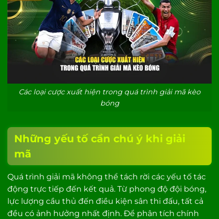
Các loại cược xuất hiện trong quá trình giải mã kèo
bóng
Những yếu tố cần chú ý khi giải
mã
Quá trình giải mã không thể tách rời các yếu tố tác
động trực tiếp đến kết quả. Từ phong độ đội bóng,
lực lượng cầu thủ đến điều kiện sân thi đấu, tất cả
đều có ảnh hưởng nhất định. Để phân tích chính